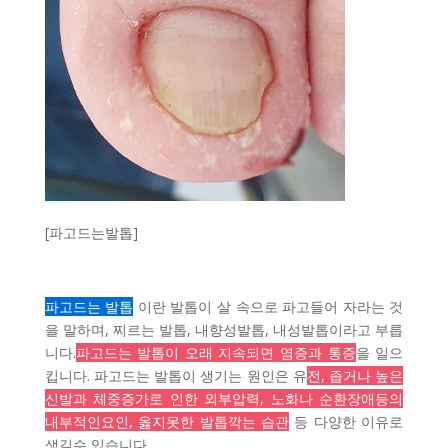
[파고드는발톱]
파고드는 발톱
이란 발톱이 살 속으로 파고들어 자라는 것
을 말하며, 찌르는 발톱, 내향성발톱, 내성발톱이라고 부릅
니다.
파고드는 발톱이 오래 지속되면 염증과 통증
을 일으
킵니다. 파고드는 발톱이 생기는 원인은 유
전, 좁거나 높은
신발과 체중증가로 인한 외부압력, 노화나 순환장애등의
내부적인요인, 옳지못한 발톱깍는 습관
등 다양한 이유로
생길수 있습니다.