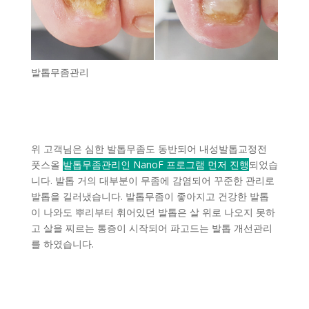
발톱무좀관리
위 고객님은 심한 발톱무좀도 동반되어 내성발톱교정전
풋스올
발톱무좀관리인 NanoF 프로그램 먼저 진행
되었습
니다. 발톱 거의 대부분이 무좀에 감염되어 꾸준한 관리로
발톱을 길러냈습니다. 발톱무좀이 좋아지고 건강한 발톱
이 나와도 뿌리부터 휘어있던 발톱은 살 위로 나오지 못하
고 살을 찌르는 통증이 시작되어 파고드는 발톱 개선관리
를 하였습니다.