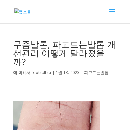
무좀발톱, 파고드는발톱 개
선관리 어떻게 달라졌을
까?
에 의해서
footsallisu
|
1월 13, 2023
|
파고드는발톱