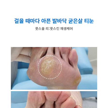
걸을 때마다 아픈 발바닥 굳은살 티눈
풋스올 리:풋스킨 재생케어