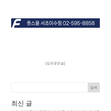
[깊은굳은살]
검색
최신 글