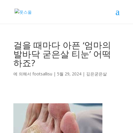
걸을 때마다 아픈 ‘엄마의
발바닥 굳은살 티눈’ 어떡
하죠?
에 의해서
footsallisu
|
5월 29, 2024
|
깊은굳은살