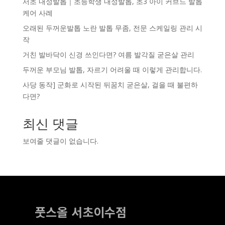
서초 내성발톱｜초등학생 내성발톱, 초3 아이 커브드 발톱
케어 사례
오래된 두꺼운발톱 노란 발톱 무좀, 전문 스케일링 관리 시
작
거친 발바닥이 신경 쓰인다면? 여름 발각질 굳은살 관리
두꺼운 부모님 발톱, 자르기 어려울 때 이렇게 관리합니다.
사당 동작] 군화로 시작된 뒤꿈치 굳은살, 걸을 때 불편하
다면?
최신 댓글
보여줄 댓글이 없습니다.
풋스올 서초이수점