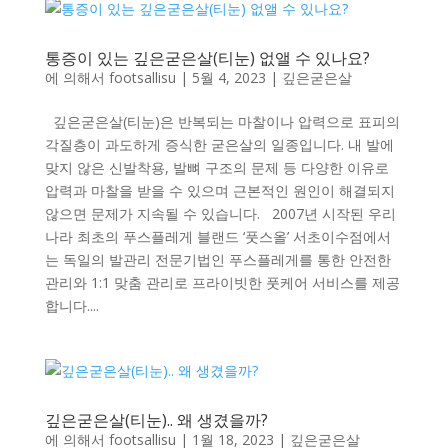
통증이 있는 깊은굳은살(티눈) 없앨 수 있나요?
에 의해서
footsallisu
|
5월 4, 2023
|
깊은굳은살
깊은굳은살(티눈)은 반복되는 마찰이나 압력으로 표피의
각질층이 과도하게 증식한 굳은살의 일종입니다. 내 발에
맞지 않은 신발착용, 발뼈 구조의 문제 등 다양한 이유로
압력과 마찰을 받을 수 있으며 근본적인 원인이 해결되지
않으면 문제가 지속될 수 있습니다. 2007년 시작된 우리
나라 최초의 푸스플레게 블랜드 ‘풋스올’ 서초이수점에서
는 독일의 발관리 전문기법인 푸스플레게를 통한 안전한
관리와 1:1 맞춤 관리로 프라이빗한 풋케어 서비스를 제공
합니다....
깊은굳은살(티눈).. 왜 생겼을까?
에 의해서
footsallisu
|
1월 18, 2023
|
깊은굳은살