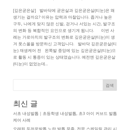
[깊은굳은살] 발바닥에 굳은살과 깊은굳은살(티눈)은 왜
생기는 걸까요? 이유는 압력과 마찰입니다. 좁거나 높은
구두, 나에게 맞지 않은 신발, 걷거나 서있는 시간, 발구조
의 변화 등 복합적인 요인으로 생기게 됩니다. 이번 사
례는 가로아치의 발구조의 변화로 깊은굳은살(티눈)이 생
겨 풋스올을 방문하신 고객입니다. 발바닥 깊은굳은살(티
눈) 재생케어 전 왼쪽발 중앙에 있는 깊은굳은살(티눈)으
로 활동 시 통증이 있는 상태였습니다. 예전엔 깊은굳은살
(티눈)이 없었는데...
검색
최신 글
서초 내성발톱｜초등학생 내성발톱, 초3 아이 커브드 발톱
케어 사례
오래된 두꺼운발톱 노란 발톱 무좀, 전문 스케일링 관리 시