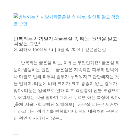
반복되는 새끼발가락굳은살 속 티눈, 원인을 알고
걱정은 그만!
에 의해서
footsallisu
|
3월 8, 2024
|
깊은굳은살
반복되는 굳은살 티눈, 이유는 무엇인가요? 굳은살 티
눈이 발생하는 원인 굳은살은 지속적인 피부의 압박이
나 마찰로 인해 피부의 일부가 두꺼워지고 단단해지는 것
을 말하며, 티눈에 비해 크기가 크고 통증이 없는 경우가
많다. 티눈은 압력으로 인해 피부 각질층이 원뿔 모양으로
두꺼워지는 것을 말하며 위에서 누르면 아픈 특징이 있다.
[출처_서울대학교병원 의학정보] 굳은살 티눈은 제거하
더라고 다시 생기기를 반복합니다. 위의 내용처럼 근본적
인 원인이 사라지지 않는...